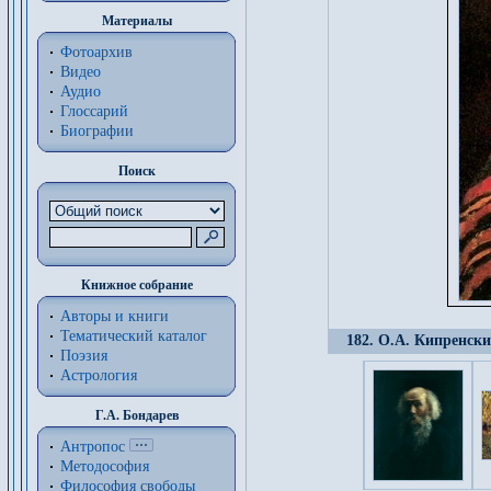
Материалы
Фотоархив
Видео
Аудио
Глоссарий
Биографии
Поиск
Книжное собрание
Авторы и книги
Тематический каталог
182. О.А. Кипренски
Поэзия
Астрология
Г.А. Бондарев
Антропос
Методософия
Философия cвободы