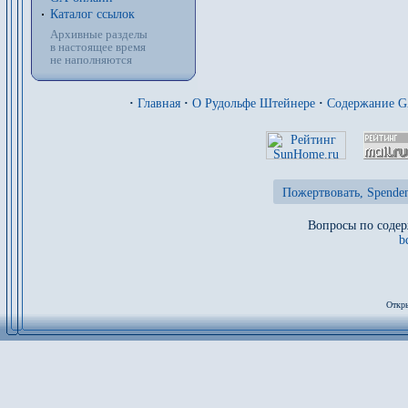
Каталог ссылок
Архивные разделы
в настоящее время
не наполняются
·
Главная
·
О Рудольфе Штейнере
·
Содержание 
Пожертвовать, Spenden
Вопросы по содер
b
Откры