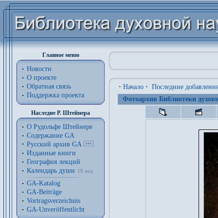
Главное меню
Новости
О проекте
Обратная связь
·
Начало
·
Последние добавлени
Поддержка проекта
Фотоархив Библиотеки духовн
Наследие Р. Штейнера
О Рудольфе Штейнере
Содержание GA
Русский архив GA
Изданные книги
География лекций
Календарь души
18 нед.
GA-Katalog
GA-Beiträge
Vortragsverzeichnis
GA-Unveröffentlicht