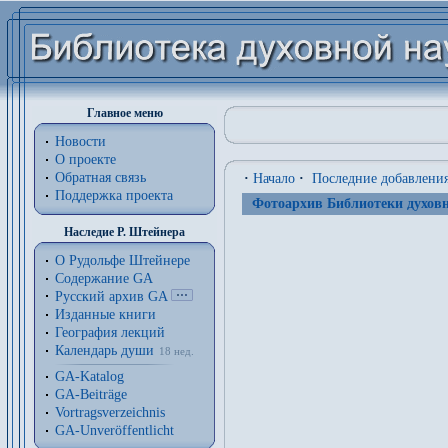
Главное меню
Новости
О проекте
Обратная связь
·
Начало
·
Последние добавлени
Поддержка проекта
Фотоархив Библиотеки духовн
Наследие Р. Штейнера
О Рудольфе Штейнере
Содержание GA
Русский архив GA
Изданные книги
География лекций
Календарь души
18 нед.
GA-Katalog
GA-Beiträge
Vortragsverzeichnis
GA-Unveröffentlicht