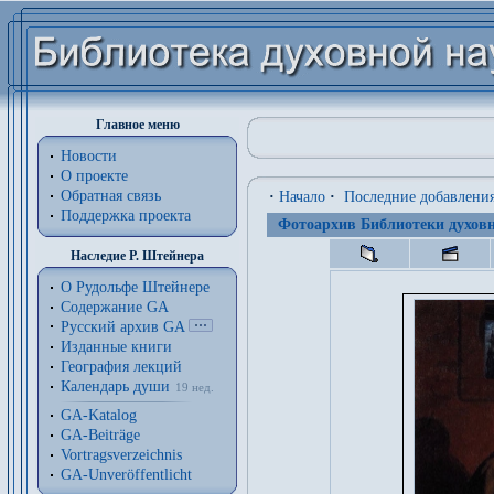
Главное меню
Новости
О проекте
Обратная связь
·
Начало
·
Последние добавлени
Поддержка проекта
Фотоархив Библиотеки духовн
Наследие Р. Штейнера
О Рудольфе Штейнере
Содержание GA
Русский архив GA
Изданные книги
География лекций
Календарь души
19 нед.
GA-Katalog
GA-Beiträge
Vortragsverzeichnis
GA-Unveröffentlicht