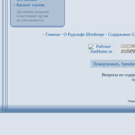
Каталог ссылок
Архивные разделы
в настоящее время
не наполняются
·
Главная
·
О Рудольфе Штейнере
·
Содержание 
Пожертвовать, Spenden
Вопросы по содер
b
Откры