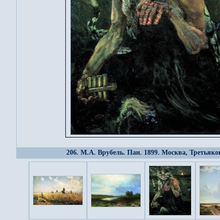
206. М.А. Врубель. Пан. 1899. Москва, Третьяко