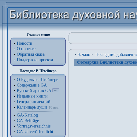
Главное меню
Новости
О проекте
Обратная связь
·
Начало
·
Последние добавлени
Поддержка проекта
Фотоархив Библиотеки духовн
Наследие Р. Штейнера
О Рудольфе Штейнере
Содержание GA
Русский архив GA
Изданные книги
География лекций
Календарь души
18 нед.
GA-Katalog
GA-Beiträge
Vortragsverzeichnis
GA-Unveröffentlicht