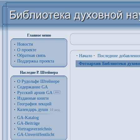
Главное меню
Новости
О проекте
Обратная связь
·
Начало
·
Последние добавлени
Поддержка проекта
Фотоархив Библиотеки духовн
Наследие Р. Штейнера
О Рудольфе Штейнере
Содержание GA
Русский архив GA
Изданные книги
География лекций
Календарь души
18 нед.
GA-Katalog
GA-Beiträge
Vortragsverzeichnis
GA-Unveröffentlicht