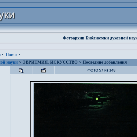
Фотоархив Библиотеки духовной нау
я
·
Поиск
·
ой науки
> ЭВРИТМИЯ. ИСКУССТВО > Последние добавления
ФОТО 57 из 348