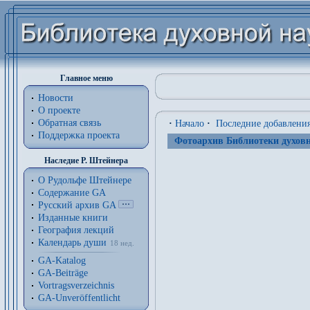
Главное меню
Новости
О проекте
Обратная связь
·
Начало
·
Последние добавлени
Поддержка проекта
Фотоархив Библиотеки духовн
Наследие Р. Штейнера
О Рудольфе Штейнере
Содержание GA
Русский архив GA
Изданные книги
География лекций
Календарь души
18 нед.
GA-Katalog
GA-Beiträge
Vortragsverzeichnis
GA-Unveröffentlicht