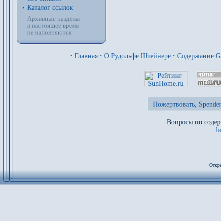
Каталог ссылок
Архивные разделы
в настоящее время
не наполняются
·
Главная
·
О Рудольфе Штейнере
·
Содержание 
Пожертвовать, Spenden
Вопросы по содер
b
Откры