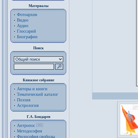
Материалы
Фотоархив
Видео
Аудио
Глоссарий
Биографии
Поиск
Книжное собрание
Авторы и книги
Тематический каталог
Поэзия
Астрология
Г.А. Бондарев
Антропос
Методософия
Философия cвободы