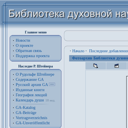
Главное меню
Новости
О проекте
Обратная связь
·
Начало
·
Последние добавлени
Поддержка проекта
Фотоархив Библиотеки духовн
Наследие Р. Штейнера
О Рудольфе Штейнере
Содержание GA
Русский архив GA
Изданные книги
География лекций
Календарь души
18 нед.
GA-Katalog
GA-Beiträge
Vortragsverzeichnis
GA-Unveröffentlicht