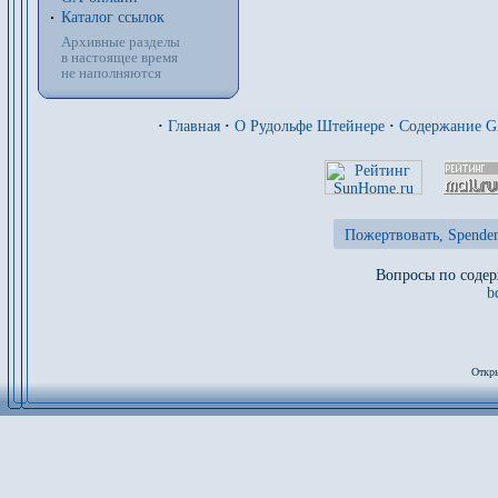
Каталог ссылок
Архивные разделы
в настоящее время
не наполняются
·
Главная
·
О Рудольфе Штейнере
·
Содержание 
Пожертвовать, Spenden
Вопросы по содер
b
Откры