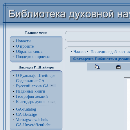
Главное меню
Новости
О проекте
Обратная связь
·
Начало
·
Последние добавлени
Поддержка проекта
Фотоархив Библиотеки духовн
Наследие Р. Штейнера
О Рудольфе Штейнере
Содержание GA
Русский архив GA
Изданные книги
География лекций
Календарь души
18 нед.
GA-Katalog
GA-Beiträge
Vortragsverzeichnis
GA-Unveröffentlicht