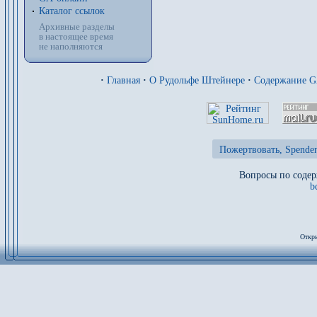
Каталог ссылок
Архивные разделы
в настоящее время
не наполняются
·
Главная
·
О Рудольфе Штейнере
·
Содержание 
Пожертвовать, Spenden
Вопросы по содер
b
Откры