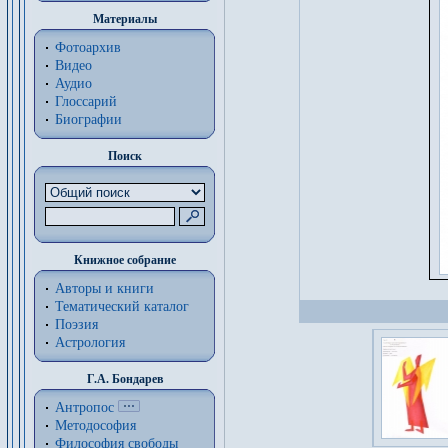
Материалы
Фотоархив
Видео
Аудио
Глоссарий
Биографии
Поиск
Книжное собрание
Авторы и книги
Тематический каталог
Поэзия
Астрология
Г.А. Бондарев
Антропос
Методософия
Философия cвободы