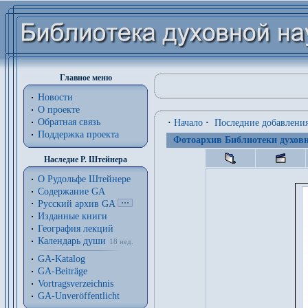
Главное меню
Новости
О проекте
Обратная связь
·
Начало
·
Последние добавлени
Поддержка проекта
Фотоархив Библиотеки духовн
Наследие Р. Штейнера
О Рудольфе Штейнере
Содержание GA
Русский архив GA
Изданные книги
География лекций
Календарь души
18 нед.
GA-Katalog
GA-Beiträge
Vortragsverzeichnis
GA-Unveröffentlicht