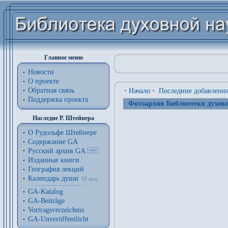
Главное меню
Новости
О проекте
Обратная связь
·
Начало
·
Последние добавлени
Поддержка проекта
Фотоархив Библиотеки духовн
Наследие Р. Штейнера
О Рудольфе Штейнере
Содержание GA
Русский архив GA
Изданные книги
География лекций
Календарь души
18 нед.
GA-Katalog
GA-Beiträge
Vortragsverzeichnis
GA-Unveröffentlicht