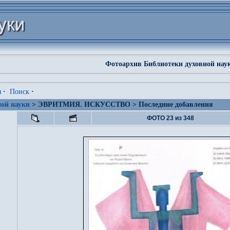
Фотоархив Библиотеки духовной нау
я
·
Поиск
·
ой науки
> ЭВРИТМИЯ. ИСКУССТВО > Последние добавления
ФОТО 23 из 348