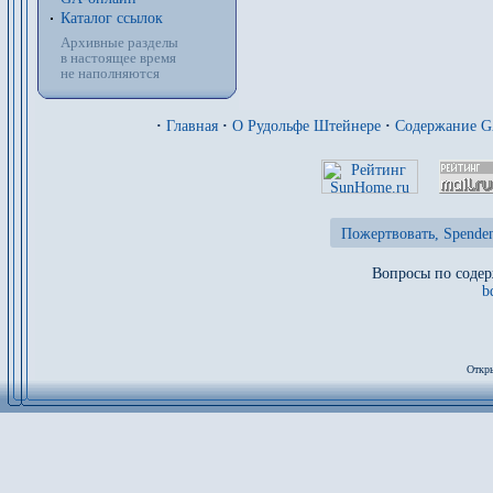
Каталог ссылок
Архивные разделы
в настоящее время
не наполняются
·
Главная
·
О Рудольфе Штейнере
·
Содержание 
Пожертвовать, Spenden
Вопросы по содер
b
Откры