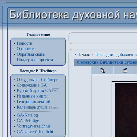
Главное меню
Новости
О проекте
Обратная связь
·
Начало
·
Последние добавлени
Поддержка проекта
Фотоархив Библиотеки духовн
Наследие Р. Штейнера
О Рудольфе Штейнере
Содержание GA
Русский архив GA
Изданные книги
География лекций
Календарь души
19 нед.
GA-Katalog
GA-Beiträge
Vortragsverzeichnis
GA-Unveröffentlicht