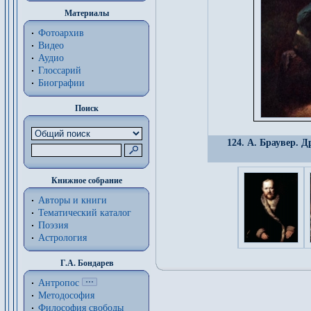
Материалы
Фотоархив
Видео
Аудио
Глоссарий
Биографии
Поиск
124. А. Браувер. 
Книжное собрание
Авторы и книги
Тематический каталог
Поэзия
Астрология
Г.А. Бондарев
Антропос
Методософия
Философия cвободы