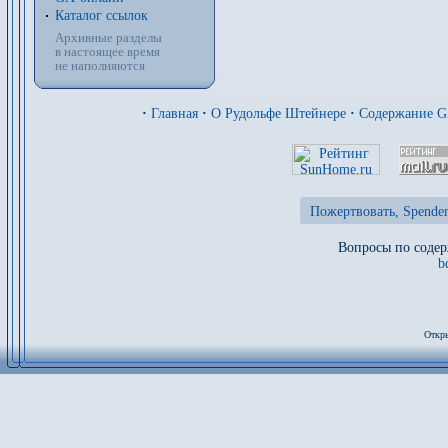
Каталог ссылок
Архивные разделы
в настоящее время
не наполняются
·
Главная
·
О Рудольфе Штейнере
·
Содержание 
Пожертвовать, Spenden
Вопросы по содер
b
Откры