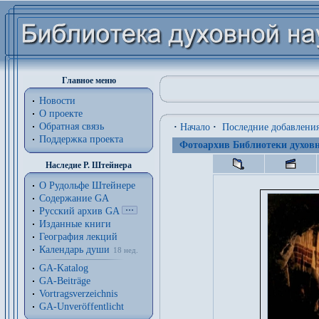
Главное меню
Новости
О проекте
Обратная связь
·
Начало
·
Последние добавлени
Поддержка проекта
Фотоархив Библиотеки духовн
Наследие Р. Штейнера
О Рудольфе Штейнере
Содержание GA
Русский архив GA
Изданные книги
География лекций
Календарь души
18 нед.
GA-Katalog
GA-Beiträge
Vortragsverzeichnis
GA-Unveröffentlicht