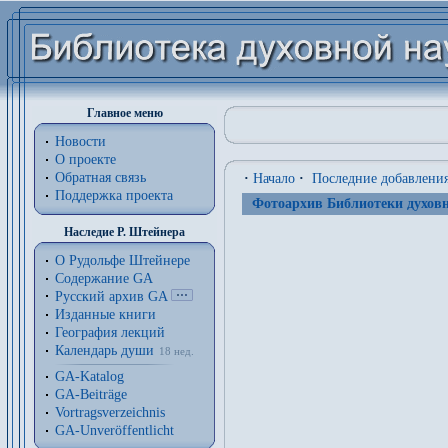
Главное меню
Новости
О проекте
Обратная связь
·
Начало
·
Последние добавлени
Поддержка проекта
Фотоархив Библиотеки духовн
Наследие Р. Штейнера
О Рудольфе Штейнере
Содержание GA
Русский архив GA
Изданные книги
География лекций
Календарь души
18 нед.
GA-Katalog
GA-Beiträge
Vortragsverzeichnis
GA-Unveröffentlicht