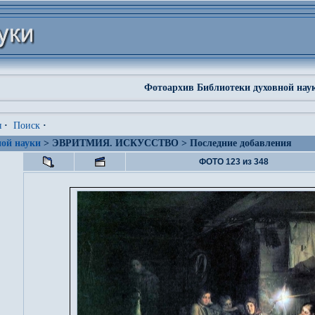
Фотоархив Библиотеки духовной нау
я
·
Поиск
·
ой науки
> ЭВРИТМИЯ. ИСКУССТВО > Последние добавления
ФОТО 123 из 348