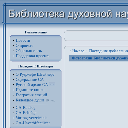
Главное меню
Новости
О проекте
Обратная связь
·
Начало
·
Последние добавлени
Поддержка проекта
Фотоархив Библиотеки духовн
Наследие Р. Штейнера
О Рудольфе Штейнере
Содержание GA
Русский архив GA
Изданные книги
География лекций
Календарь души
19 нед.
GA-Katalog
GA-Beiträge
Vortragsverzeichnis
GA-Unveröffentlicht