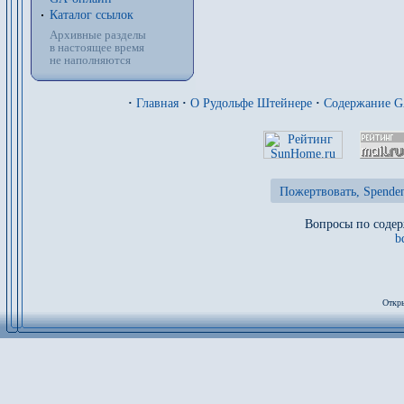
Каталог ссылок
Архивные разделы
в настоящее время
не наполняются
·
Главная
·
О Рудольфе Штейнере
·
Содержание 
Пожертвовать, Spenden
Вопросы по содер
b
Откры