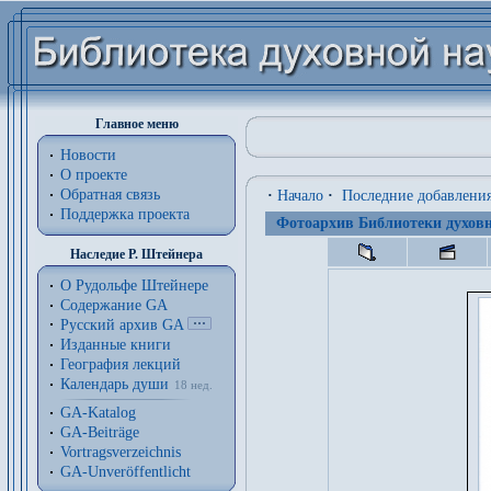
Главное меню
Новости
О проекте
Обратная связь
·
Начало
·
Последние добавлени
Поддержка проекта
Фотоархив Библиотеки духовн
Наследие Р. Штейнера
О Рудольфе Штейнере
Содержание GA
Русский архив GA
Изданные книги
География лекций
Календарь души
18 нед.
GA-Katalog
GA-Beiträge
Vortragsverzeichnis
GA-Unveröffentlicht