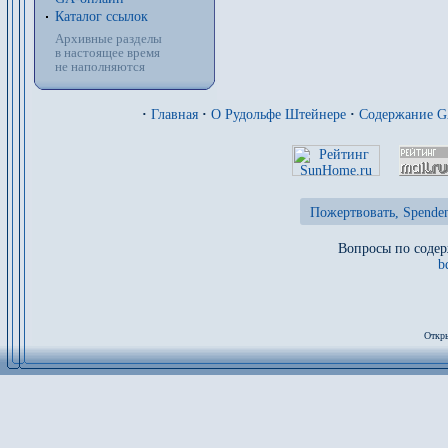
Каталог ссылок
Архивные разделы
в настоящее время
не наполняются
·
Главная
·
О Рудольфе Штейнере
·
Содержание 
Пожертвовать, Spenden
Вопросы по содер
b
Откры