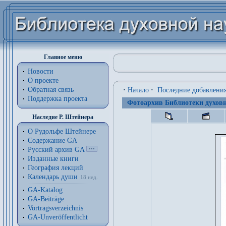
Главное меню
Новости
О проекте
Обратная связь
·
Начало
·
Последние добавлени
Поддержка проекта
Фотоархив Библиотеки духовн
Наследие Р. Штейнера
О Рудольфе Штейнере
Содержание GA
Русский архив GA
Изданные книги
География лекций
Календарь души
18 нед.
GA-Katalog
GA-Beiträge
Vortragsverzeichnis
GA-Unveröffentlicht