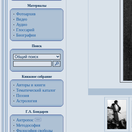
Материалы
Фотоархив
Видео
Аудио
Глоссарий
Биографии
Поиск
Книжное собрание
Авторы и книги
Тематический каталог
Поэзия
Астрология
Г.А. Бондарев
Антропос
Методософия
Философия cвободы