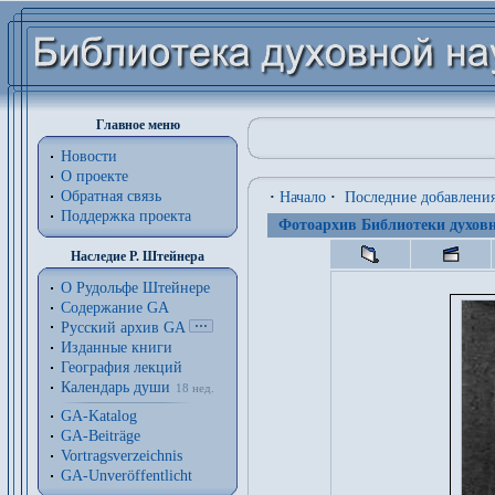
Главное меню
Новости
О проекте
Обратная связь
·
Начало
·
Последние добавлени
Поддержка проекта
Фотоархив Библиотеки духовн
Наследие Р. Штейнера
О Рудольфе Штейнере
Содержание GA
Русский архив GA
Изданные книги
География лекций
Календарь души
18 нед.
GA-Katalog
GA-Beiträge
Vortragsverzeichnis
GA-Unveröffentlicht