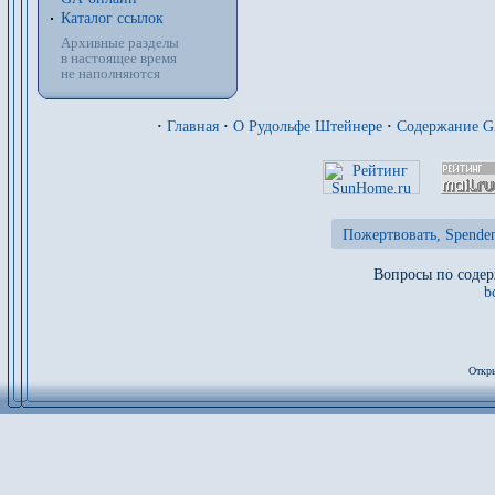
Каталог ссылок
Архивные разделы
в настоящее время
не наполняются
·
Главная
·
О Рудольфе Штейнере
·
Содержание 
Пожертвовать, Spenden
Вопросы по содер
b
Откры