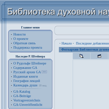
Главное меню
Новости
О проекте
Обратная связь
·
Начало
·
Последние добавлени
Поддержка проекта
Фотоархив Библиотеки духовн
Наследие Р. Штейнера
О Рудольфе Штейнере
Содержание GA
Русский архив GA
Изданные книги
География лекций
Календарь души
18 нед.
GA-Katalog
GA-Beiträge
Vortragsverzeichnis
GA-Unveröffentlicht