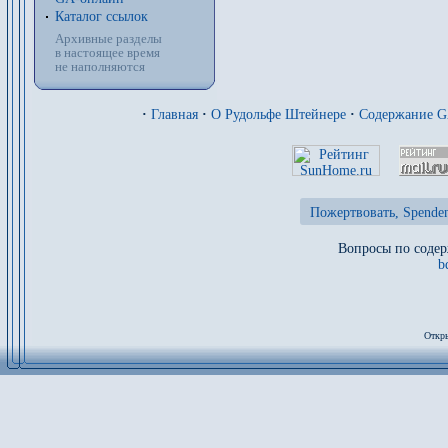
Каталог ссылок
Архивные разделы
в настоящее время
не наполняются
·
Главная
·
О Рудольфе Штейнере
·
Содержание 
Пожертвовать, Spenden
Вопросы по содер
b
Откры