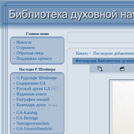
Главное меню
Новости
О проекте
Обратная связь
·
Начало
·
Последние добавлени
Поддержка проекта
Фотоархив Библиотеки духовн
Наследие Р. Штейнера
О Рудольфе Штейнере
Содержание GA
Русский архив GA
Изданные книги
География лекций
Календарь души
18 нед.
GA-Katalog
GA-Beiträge
Vortragsverzeichnis
GA-Unveröffentlicht