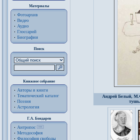
Материалы
Фотоархив
Видео
Аудио
Глоссарий
Биографии
Поиск
Книжное собрание
Авторы и книги
Тематический каталог
Андрей Белый, М.Ф
Поэзия
тушь
Астрология
Г.А. Бондарев
Антропос
Методософия
Философия cвободы