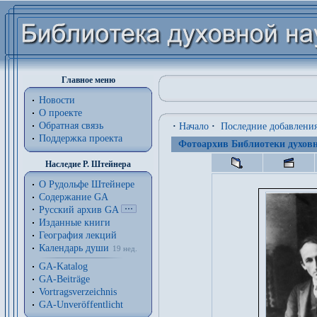
Главное меню
Новости
О проекте
Обратная связь
·
Начало
·
Последние добавлени
Поддержка проекта
Фотоархив Библиотеки духовн
Наследие Р. Штейнера
О Рудольфе Штейнере
Содержание GA
Русский архив GA
Изданные книги
География лекций
Календарь души
19 нед.
GA-Katalog
GA-Beiträge
Vortragsverzeichnis
GA-Unveröffentlicht