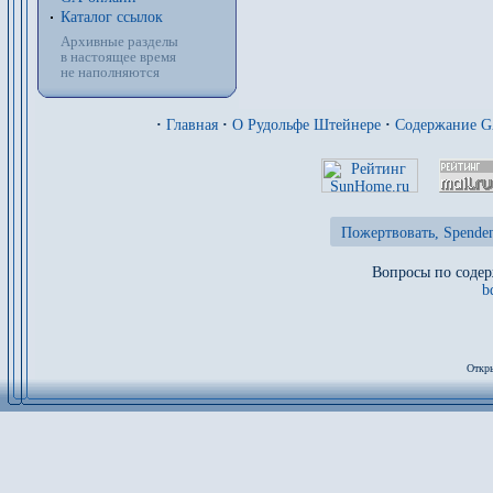
Каталог ссылок
Архивные разделы
в настоящее время
не наполняются
·
Главная
·
О Рудольфе Штейнере
·
Содержание 
Пожертвовать, Spenden
Вопросы по содер
b
Откры