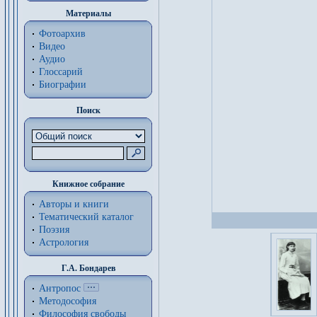
Материалы
Фотоархив
Видео
Аудио
Глоссарий
Биографии
Поиск
Книжное собрание
Авторы и книги
Тематический каталог
Поэзия
Астрология
Г.А. Бондарев
Антропос
Методософия
Философия cвободы