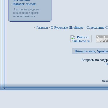
Каталог ссылок
Архивные разделы
в настоящее время
не наполняются
·
Главная
·
О Рудольфе Штейнере
·
Содержание 
Пожертвовать, Spenden
Вопросы по содер
b
Откры