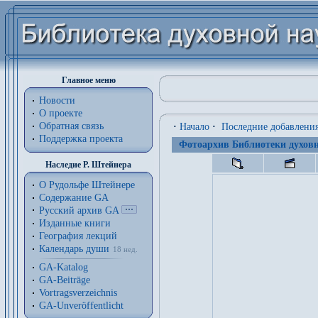
Главное меню
Новости
О проекте
Обратная связь
·
Начало
·
Последние добавлени
Поддержка проекта
Фотоархив Библиотеки духовн
Наследие Р. Штейнера
О Рудольфе Штейнере
Содержание GA
Русский архив GA
Изданные книги
География лекций
Календарь души
18 нед.
GA-Katalog
GA-Beiträge
Vortragsverzeichnis
GA-Unveröffentlicht