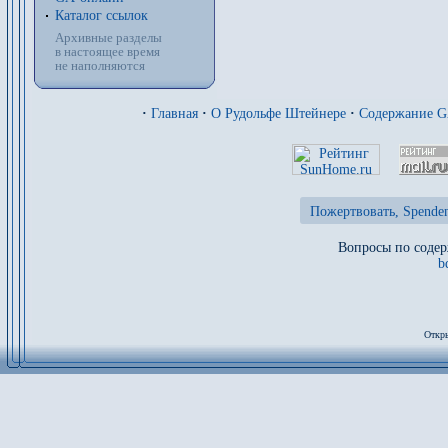
Каталог ссылок
Архивные разделы
в настоящее время
не наполняются
·
Главная
·
О Рудольфе Штейнере
·
Содержание 
Пожертвовать, Spenden
Вопросы по содер
b
Откры