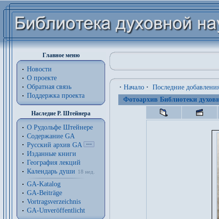
Главное меню
Новости
О проекте
Обратная связь
·
Начало
·
Последние добавлени
Поддержка проекта
Фотоархив Библиотеки духовн
Наследие Р. Штейнера
О Рудольфе Штейнере
Содержание GA
Русский архив GA
Изданные книги
География лекций
Календарь души
18 нед.
GA-Katalog
GA-Beiträge
Vortragsverzeichnis
GA-Unveröffentlicht