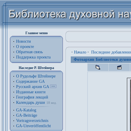
Главное меню
Новости
О проекте
Обратная связь
·
Начало
·
Последние добавлени
Поддержка проекта
Фотоархив Библиотеки духовн
Наследие Р. Штейнера
О Рудольфе Штейнере
Содержание GA
Русский архив GA
Изданные книги
География лекций
Календарь души
18 нед.
GA-Katalog
GA-Beiträge
Vortragsverzeichnis
GA-Unveröffentlicht