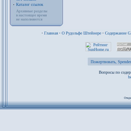
Каталог ссылок
Архивные разделы
в настоящее время
не наполняются
·
Главная
·
О Рудольфе Штейнере
·
Содержание 
Пожертвовать, Spenden
Вопросы по содер
b
Откры