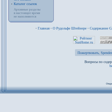
Каталог ссылок
Архивные разделы
в настоящее время
не наполняются
·
Главная
·
О Рудольфе Штейнере
·
Содержание 
Пожертвовать, Spenden
Вопросы по содер
b
Откры