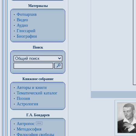
Материалы
Фотоархив
Видео
Аудио
Глоссарий
Биографии
Поиск
Книжное собрание
Авторы и книги
Тематический каталог
Поэзия
Астрология
Г.А. Бондарев
Антропос
Методософия
Философия cвободы