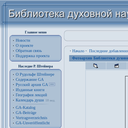
Главное меню
Новости
О проекте
Обратная связь
·
Начало
·
Последние добавлени
Поддержка проекта
Фотоархив Библиотеки духовн
Наследие Р. Штейнера
О Рудольфе Штейнере
Содержание GA
Русский архив GA
Изданные книги
География лекций
Календарь души
18 нед.
GA-Katalog
GA-Beiträge
Vortragsverzeichnis
GA-Unveröffentlicht