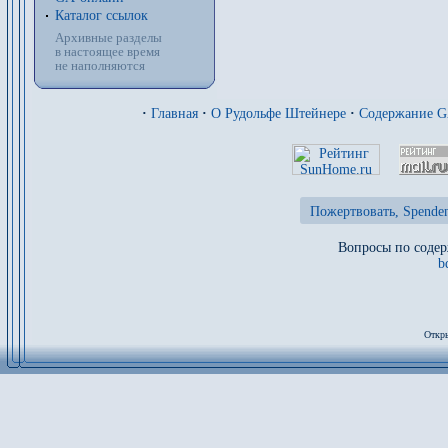
Каталог ссылок
Архивные разделы
в настоящее время
не наполняются
·
Главная
·
О Рудольфе Штейнере
·
Содержание 
Пожертвовать, Spenden
Вопросы по содер
b
Откры