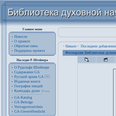
Главное меню
Новости
О проекте
Обратная связь
·
Начало
·
Последние добавлени
Поддержка проекта
Фотоархив Библиотеки духовн
Наследие Р. Штейнера
О Рудольфе Штейнере
Содержание GA
Русский архив GA
Изданные книги
География лекций
Календарь души
18 нед.
GA-Katalog
GA-Beiträge
Vortragsverzeichnis
GA-Unveröffentlicht