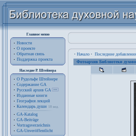
Главное меню
Новости
О проекте
Обратная связь
·
Начало
·
Последние добавлени
Поддержка проекта
Фотоархив Библиотеки духовн
Наследие Р. Штейнера
О Рудольфе Штейнере
Содержание GA
Русский архив GA
Изданные книги
География лекций
Календарь души
18 нед.
GA-Katalog
GA-Beiträge
Vortragsverzeichnis
GA-Unveröffentlicht