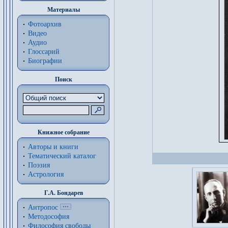
Материалы
Фотоархив
Видео
Аудио
Глоссарий
Биографии
Поиск
Книжное собрание
Авторы и книги
Тематический каталог
Поэзия
Астрология
Г.А. Бондарев
Антропос
Методософия
Философия cвободы