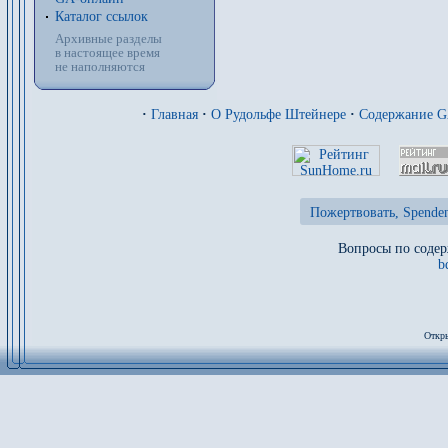
Каталог ссылок
Архивные разделы
в настоящее время
не наполняются
·
Главная
·
О Рудольфе Штейнере
·
Содержание 
Пожертвовать, Spenden
Вопросы по содер
b
Откры