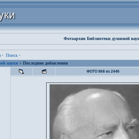
Фотоархив Библиотеки духовной нау
я
·
Поиск
·
ой науки
> Последние добавления
ФОТО 868 из 2446