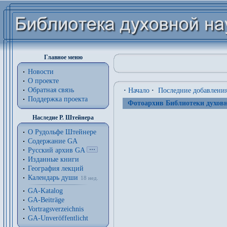
Главное меню
Новости
О проекте
Обратная связь
·
Начало
·
Последние добавлени
Поддержка проекта
Фотоархив Библиотеки духовн
Наследие Р. Штейнера
О Рудольфе Штейнере
Содержание GA
Русский архив GA
Изданные книги
География лекций
Календарь души
18 нед.
GA-Katalog
GA-Beiträge
Vortragsverzeichnis
GA-Unveröffentlicht