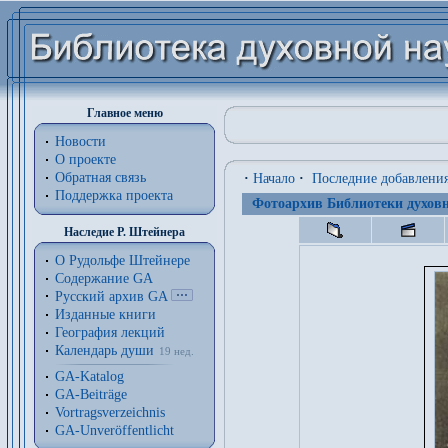
Главное меню
Новости
О проекте
Обратная связь
·
Начало
·
Последние добавлени
Поддержка проекта
Фотоархив Библиотеки духовн
Наследие Р. Штейнера
О Рудольфе Штейнере
Содержание GA
Русский архив GA
Изданные книги
География лекций
Календарь души
19 нед.
GA-Katalog
GA-Beiträge
Vortragsverzeichnis
GA-Unveröffentlicht