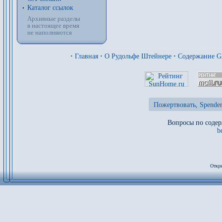
Каталог ссылок
Архивные разделы
в настоящее время
не наполняются
·
Главная
·
О Рудольфе Штейнере
·
Содержание 
Пожертвовать, Spenden
Вопросы по содер
b
Откры