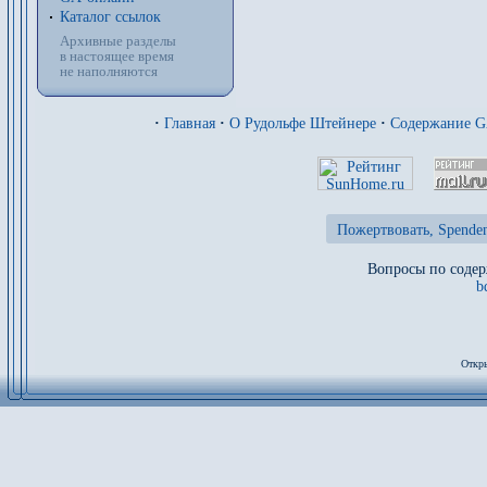
Каталог ссылок
Архивные разделы
в настоящее время
не наполняются
·
Главная
·
О Рудольфе Штейнере
·
Содержание 
Пожертвовать, Spenden
Вопросы по содер
b
Откры