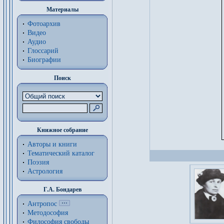
Материалы
Фотоархив
Видео
Аудио
Глоссарий
Биографии
Поиск
Книжное собрание
Авторы и книги
Тематический каталог
Поэзия
Астрология
Г.А. Бондарев
Антропос
Методософия
Философия cвободы