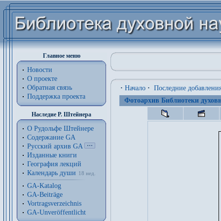
Главное меню
Новости
О проекте
Обратная связь
·
Начало
·
Последние добавлени
Поддержка проекта
Фотоархив Библиотеки духовн
Наследие Р. Штейнера
О Рудольфе Штейнере
Содержание GA
Русский архив GA
Изданные книги
География лекций
Календарь души
18 нед.
GA-Katalog
GA-Beiträge
Vortragsverzeichnis
GA-Unveröffentlicht