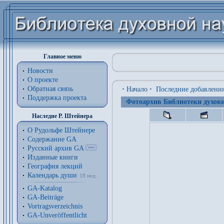
Главное меню
Новости
О проекте
Обратная связь
·
Начало
·
Последние добавлени
Поддержка проекта
Фотоархив Библиотеки духовн
Наследие Р. Штейнера
О Рудольфе Штейнере
Содержание GA
Русский архив GA
Изданные книги
География лекций
Календарь души
18 нед.
GA-Katalog
GA-Beiträge
Vortragsverzeichnis
GA-Unveröffentlicht