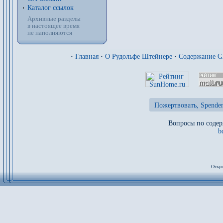
Каталог ссылок
Архивные разделы
в настоящее время
не наполняются
·
Главная
·
О Рудольфе Штейнере
·
Содержание 
Пожертвовать, Spenden
Вопросы по содер
b
Откры