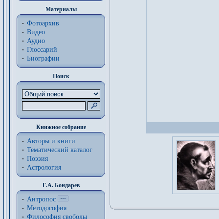
Материалы
Фотоархив
Видео
Аудио
Глоссарий
Биографии
Поиск
Книжное собрание
Авторы и книги
Тематический каталог
Поэзия
Астрология
Г.А. Бондарев
Антропос
Методософия
Философия cвободы