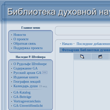
Главное меню
Новости
О проекте
Обратная связь
·
Начало
·
Последние добавлени
Поддержка проекта
Фотоархив Библиотеки духовн
Наследие Р. Штейнера
О Рудольфе Штейнере
Содержание GA
Русский архив GA
Изданные книги
География лекций
Календарь души
19 нед.
GA-Katalog
GA-Beiträge
Vortragsverzeichnis
GA-Unveröffentlicht