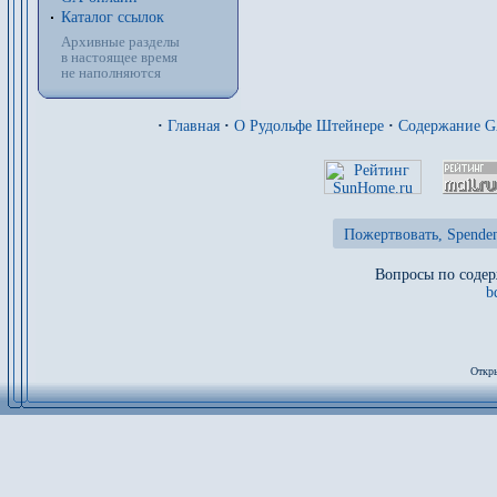
Каталог ссылок
Архивные разделы
в настоящее время
не наполняются
·
Главная
·
О Рудольфе Штейнере
·
Содержание 
Пожертвовать, Spenden
Вопросы по содер
b
Откры