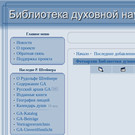
Главное меню
Новости
О проекте
Обратная связь
·
Начало
·
Последние добавлени
Поддержка проекта
Фотоархив Библиотеки духовн
Наследие Р. Штейнера
О Рудольфе Штейнере
Содержание GA
Русский архив GA
Изданные книги
География лекций
Календарь души
19 нед.
GA-Katalog
GA-Beiträge
Vortragsverzeichnis
GA-Unveröffentlicht