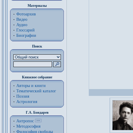
Материалы
Фотоархив
Видео
Аудио
Глоссарий
Биографии
Поиск
Книжное собрание
Авторы и книги
Тематический каталог
Поэзия
Астрология
Г.А. Бондарев
Антропос
Методософия
Философия cвободы