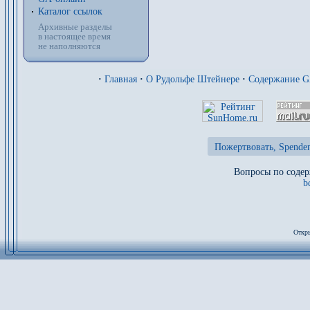
Каталог ссылок
Архивные разделы
в настоящее время
не наполняются
·
Главная
·
О Рудольфе Штейнере
·
Содержание 
Пожертвовать, Spenden
Вопросы по содер
b
Откры