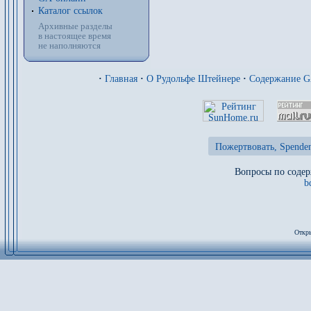
Каталог ссылок
Архивные разделы
в настоящее время
не наполняются
·
Главная
·
О Рудольфе Штейнере
·
Содержание 
Пожертвовать, Spenden
Вопросы по содер
b
Откры