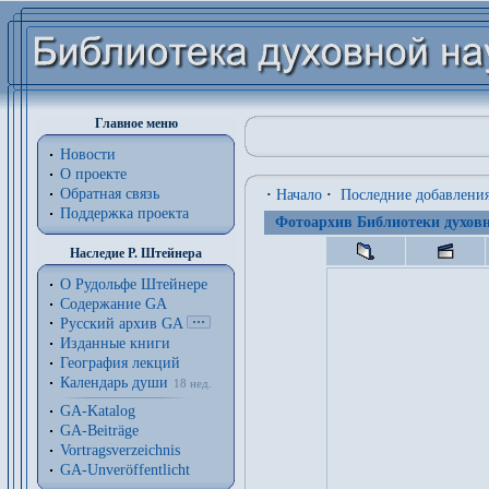
Главное меню
Новости
О проекте
Обратная связь
·
Начало
·
Последние добавлени
Поддержка проекта
Фотоархив Библиотеки духовн
Наследие Р. Штейнера
О Рудольфе Штейнере
Содержание GA
Русский архив GA
Изданные книги
География лекций
Календарь души
18 нед.
GA-Katalog
GA-Beiträge
Vortragsverzeichnis
GA-Unveröffentlicht