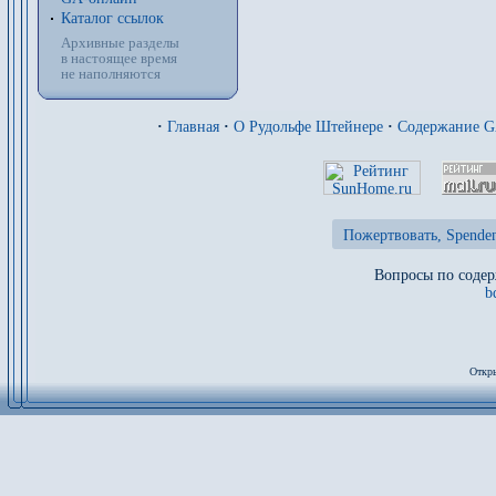
Каталог ссылок
Архивные разделы
в настоящее время
не наполняются
·
Главная
·
О Рудольфе Штейнере
·
Содержание 
Пожертвовать, Spenden
Вопросы по содер
b
Откры