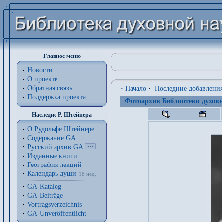
Главное меню
Новости
О проекте
Обратная связь
·
Начало
·
Последние добавлени
Поддержка проекта
Фотоархив Библиотеки духовн
Наследие Р. Штейнера
О Рудольфе Штейнере
Содержание GA
Русский архив GA
Изданные книги
География лекций
Календарь души
18 нед.
GA-Katalog
GA-Beiträge
Vortragsverzeichnis
GA-Unveröffentlicht