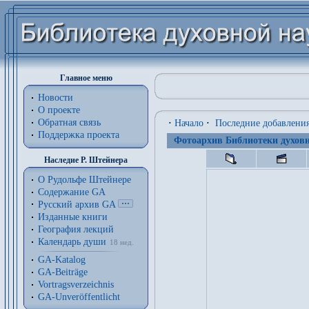
Главное меню
Новости
О проекте
Обратная связь
·
Начало
·
Последние добавлени
Поддержка проекта
Фотоархив Библиотеки духовн
Наследие Р. Штейнера
О Рудольфе Штейнере
Содержание GA
Русский архив GA
Изданные книги
География лекций
Календарь души
18 нед.
GA-Katalog
GA-Beiträge
Vortragsverzeichnis
GA-Unveröffentlicht