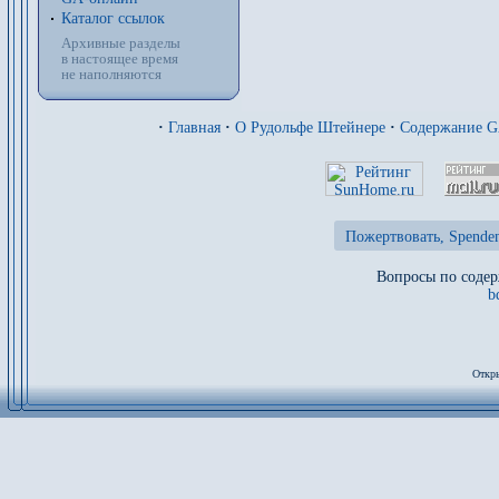
Каталог ссылок
Архивные разделы
в настоящее время
не наполняются
·
Главная
·
О Рудольфе Штейнере
·
Содержание 
Пожертвовать, Spenden
Вопросы по содер
b
Откры