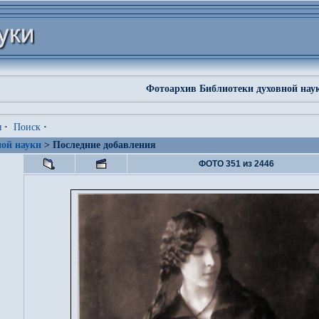
Фотоархив Библиотеки духовной нау
я
·
Поиск
·
ой науки
> Последние добавления
ФОТО 351 из 2446