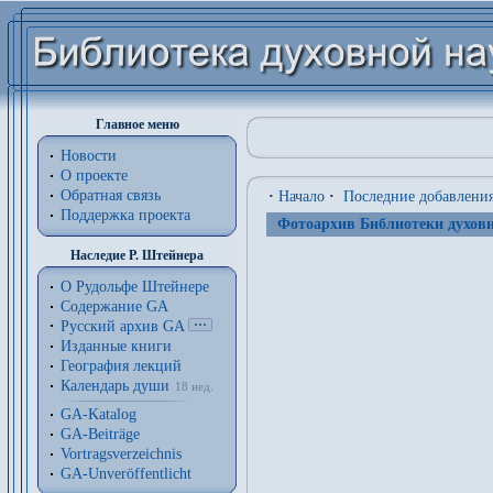
Главное меню
Новости
О проекте
Обратная связь
·
Начало
·
Последние добавлени
Поддержка проекта
Фотоархив Библиотеки духовн
Наследие Р. Штейнера
О Рудольфе Штейнере
Содержание GA
Русский архив GA
Изданные книги
География лекций
Календарь души
18 нед.
GA-Katalog
GA-Beiträge
Vortragsverzeichnis
GA-Unveröffentlicht