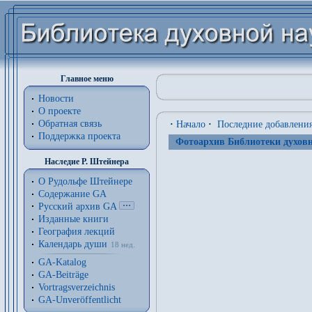
Главное меню
Новости
О проекте
Обратная связь
·
Начало
·
Последние добавлени
Поддержка проекта
Фотоархив Библиотеки духовн
Наследие Р. Штейнера
О Рудольфе Штейнере
Содержание GA
Русский архив GA
Изданные книги
География лекций
Календарь души
18 нед.
GA-Katalog
GA-Beiträge
Vortragsverzeichnis
GA-Unveröffentlicht