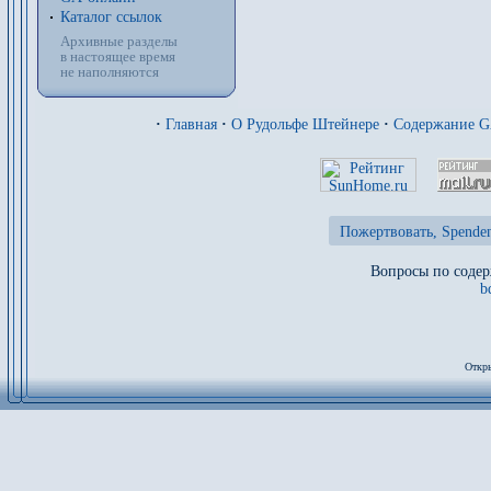
Каталог ссылок
Архивные разделы
в настоящее время
не наполняются
·
Главная
·
О Рудольфе Штейнере
·
Содержание 
Пожертвовать, Spenden
Вопросы по содер
b
Откры