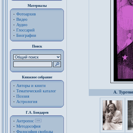
Материалы
Фотоархив
Видео
Аудио
Глоссарий
Биографии
Поиск
Книжное собрание
Авторы и книги
Тематический каталог
А. Турген
Поэзия
Астрология
Г.А. Бондарев
Антропос
Методософия
Философия cвободы