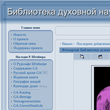
Главное меню
Новости
О проекте
Обратная связь
·
Начало
·
Последние добавлени
Поддержка проекта
Фотоархив Библиотеки духовн
Наследие Р. Штейнера
О Рудольфе Штейнере
Содержание GA
Русский архив GA
Изданные книги
География лекций
Календарь души
18 нед.
GA-Katalog
GA-Beiträge
Vortragsverzeichnis
GA-Unveröffentlicht