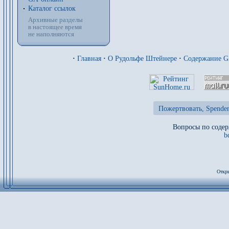
Каталог ссылок
Архивные разделы
в настоящее время
не наполняются
·
Главная
·
О Рудольфе Штейнере
·
Содержание 
Пожертвовать, Spenden
Вопросы по содер
b
Откры