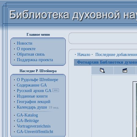
Главное меню
Новости
О проекте
Обратная связь
·
Начало
·
Последние добавлени
Поддержка проекта
Фотоархив Библиотеки духовн
Наследие Р. Штейнера
О Рудольфе Штейнере
Содержание GA
Русский архив GA
Изданные книги
География лекций
Календарь души
19 нед.
GA-Katalog
GA-Beiträge
Vortragsverzeichnis
GA-Unveröffentlicht