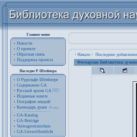
Главное меню
Новости
О проекте
Обратная связь
·
Начало
·
Последние добавлени
Поддержка проекта
Фотоархив Библиотеки духовн
Наследие Р. Штейнера
О Рудольфе Штейнере
Содержание GA
Русский архив GA
Изданные книги
География лекций
Календарь души
19 нед.
GA-Katalog
GA-Beiträge
Vortragsverzeichnis
GA-Unveröffentlicht