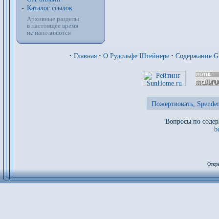
Каталог ссылок
Архивные разделы
в настоящее время
не наполняются
·
Главная
·
О Рудольфе Штейнере
·
Содержание 
Пожертвовать, Spenden
Вопросы по содер
b
Откры