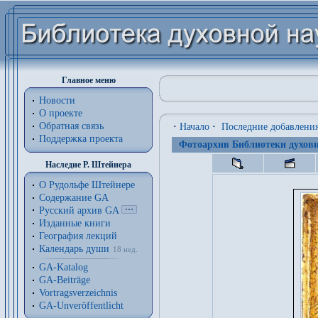
Главное меню
Новости
О проекте
Обратная связь
·
Начало
·
Последние добавлени
Поддержка проекта
Фотоархив Библиотеки духовн
Наследие Р. Штейнера
О Рудольфе Штейнере
Содержание GA
Русский архив GA
Изданные книги
География лекций
Календарь души
18 нед.
GA-Katalog
GA-Beiträge
Vortragsverzeichnis
GA-Unveröffentlicht