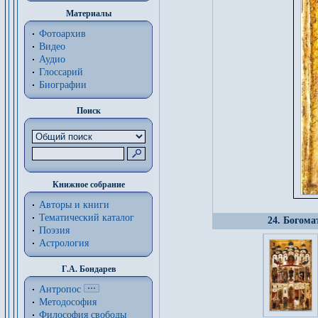
Материалы
Фотоархив
Видео
Аудио
Глоссарий
Биографии
Поиск
Книжное собрание
Авторы и книги
Тематический каталог
24. Богома
Поэзия
Астрология
Г.А. Бондарев
Антропос
Методософия
Философия cвободы