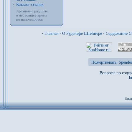
Каталог ссылок
Архивные разделы
в настоящее время
не наполняются
·
Главная
·
О Рудольфе Штейнере
·
Содержание 
Пожертвовать, Spenden
Вопросы по содер
b
Откры