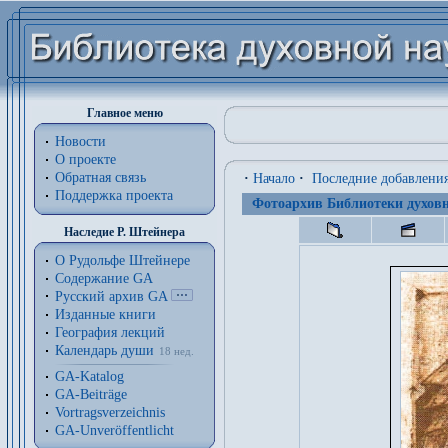
Главное меню
Новости
О проекте
Обратная связь
·
Начало
·
Последние добавлени
Поддержка проекта
Фотоархив Библиотеки духовн
Наследие Р. Штейнера
О Рудольфе Штейнере
Содержание GA
Русский архив GA
Изданные книги
География лекций
Календарь души
18 нед.
GA-Katalog
GA-Beiträge
Vortragsverzeichnis
GA-Unveröffentlicht