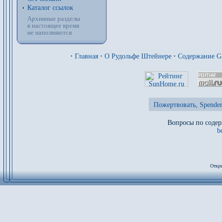
Каталог ссылок
Архивные разделы
в настоящее время
не наполняются
·
Главная
·
О Рудольфе Штейнере
·
Содержание 
Пожертвовать, Spenden
Вопросы по содер
b
Откры