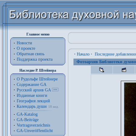
Главное меню
Новости
О проекте
Обратная связь
·
Начало
·
Последние добавлени
Поддержка проекта
Фотоархив Библиотеки духовн
Наследие Р. Штейнера
О Рудольфе Штейнере
Содержание GA
Русский архив GA
Изданные книги
География лекций
Календарь души
18 нед.
GA-Katalog
GA-Beiträge
Vortragsverzeichnis
GA-Unveröffentlicht