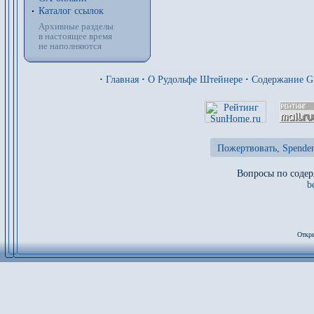
Каталог ссылок
Архивные разделы
в настоящее время
не наполняются
·
Главная
·
О Рудольфе Штейнере
·
Содержание 
Пожертвовать, Spenden
Вопросы по содер
b
Откры