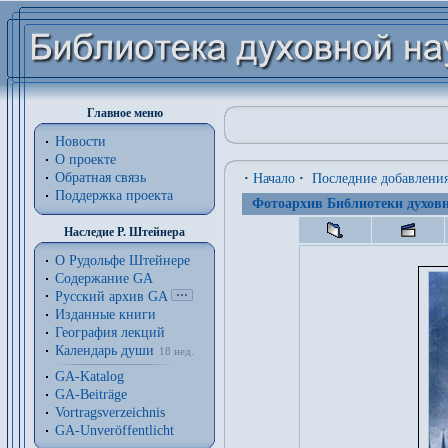
Главное меню
Новости
О проекте
Обратная связь
·
Начало
·
Последние добавлени
Поддержка проекта
Фотоархив Библиотеки духовн
Наследие Р. Штейнера
О Рудольфе Штейнере
Содержание GA
Русский архив GA
Изданные книги
География лекций
Календарь души
18 нед.
GA-Katalog
GA-Beiträge
Vortragsverzeichnis
GA-Unveröffentlicht