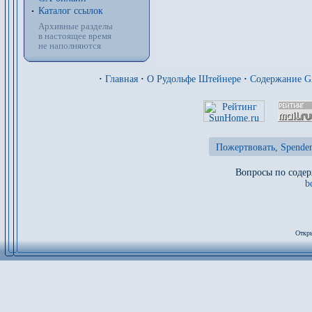
Каталог ссылок
Архивные разделы
в настоящее время
не наполняются
·
Главная
·
О Рудольфе Штейнере
·
Содержание 
Пожертвовать, Spenden
Вопросы по содер
b
Откры