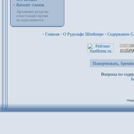
Каталог ссылок
Архивные разделы
в настоящее время
не наполняются
·
Главная
·
О Рудольфе Штейнере
·
Содержание 
Пожертвовать, Spenden
Вопросы по содер
b
Откры