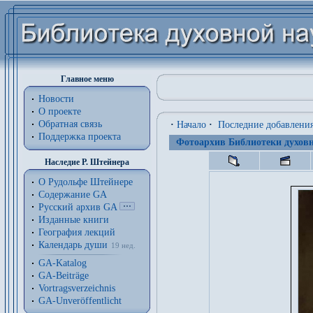
Главное меню
Новости
О проекте
Обратная связь
·
Начало
·
Последние добавлени
Поддержка проекта
Фотоархив Библиотеки духовн
Наследие Р. Штейнера
О Рудольфе Штейнере
Содержание GA
Русский архив GA
Изданные книги
География лекций
Календарь души
19 нед.
GA-Katalog
GA-Beiträge
Vortragsverzeichnis
GA-Unveröffentlicht