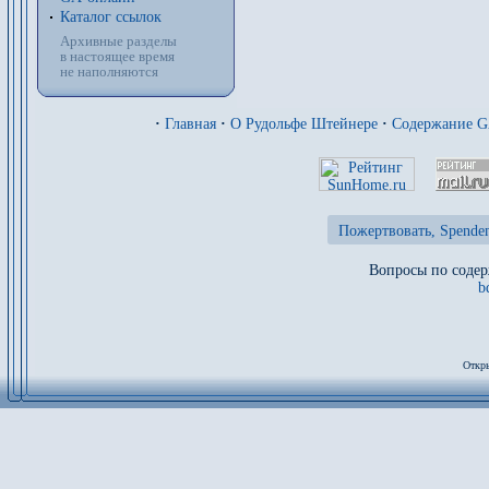
Каталог ссылок
Архивные разделы
в настоящее время
не наполняются
·
Главная
·
О Рудольфе Штейнере
·
Содержание 
Пожертвовать, Spenden
Вопросы по содер
b
Откры