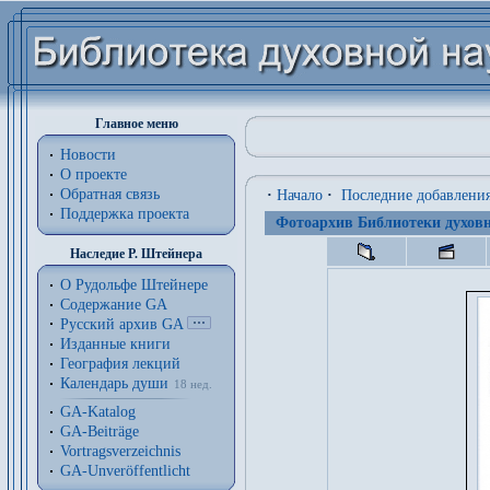
Главное меню
Новости
О проекте
Обратная связь
·
Начало
·
Последние добавлени
Поддержка проекта
Фотоархив Библиотеки духовн
Наследие Р. Штейнера
О Рудольфе Штейнере
Содержание GA
Русский архив GA
Изданные книги
География лекций
Календарь души
18 нед.
GA-Katalog
GA-Beiträge
Vortragsverzeichnis
GA-Unveröffentlicht