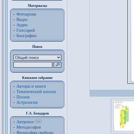
Материалы
Фотоархив
Видео
Аудио
Глоссарий
Биографии
Поиск
Книжное собрание
Авторы и книги
Тематический каталог
Поэзия
Астрология
Г.А. Бондарев
Антропос
Методософия
Философия cвободы