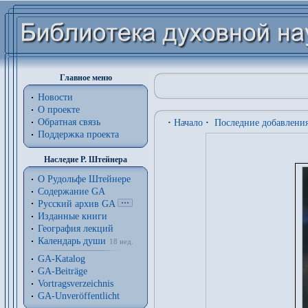
Главное меню
Новости
О проекте
Обратная связь
·
Начало
·
Последние добавлени
Поддержка проекта
Наследие Р. Штейнера
О Рудольфе Штейнере
Содержание GA
Русский архив GA
Изданные книги
География лекций
Календарь души
18 нед.
GA-Katalog
GA-Beiträge
Vortragsverzeichnis
GA-Unveröffentlicht