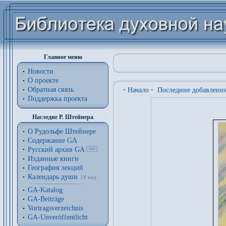
Главное меню
Новости
О проекте
Обратная связь
·
Начало
·
Последние добавлени
Поддержка проекта
Наследие Р. Штейнера
О Рудольфе Штейнере
Содержание GA
Русский архив GA
Изданные книги
География лекций
Календарь души
18 нед.
GA-Katalog
GA-Beiträge
Vortragsverzeichnis
GA-Unveröffentlicht