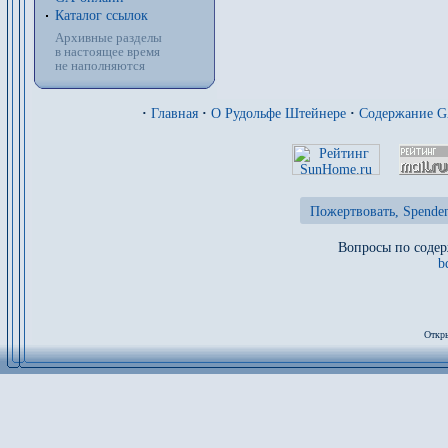
Каталог ссылок
Архивные разделы
в настоящее время
не наполняются
·
Главная
·
О Рудольфе Штейнере
·
Содержание 
Пожертвовать, Spenden
Вопросы по содер
b
Откры