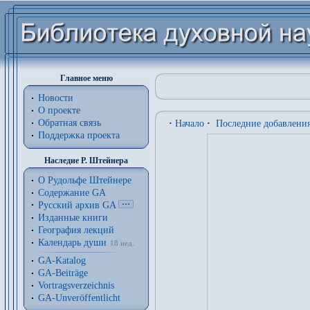
Главное меню
Новости
О проекте
Обратная связь
·
Начало
·
Последние добавлени
Поддержка проекта
Наследие Р. Штейнера
О Рудольфе Штейнере
Содержание GA
Русский архив GA
Изданные книги
География лекций
Календарь души
18 нед.
GA-Katalog
GA-Beiträge
Vortragsverzeichnis
GA-Unveröffentlicht