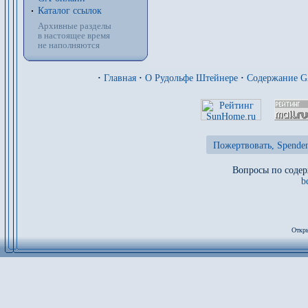
Каталог ссылок
Архивные разделы
в настоящее время
не наполняются
·
Главная
·
О Рудольфе Штейнере
·
Содержание 
Пожертвовать, Spenden
Вопросы по содер
b
Откры