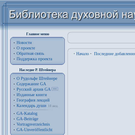
Главное меню
Новости
О проекте
Обратная связь
·
Начало
·
Последние добавлени
Поддержка проекта
Наследие Р. Штейнера
О Рудольфе Штейнере
Содержание GA
Русский архив GA
Изданные книги
География лекций
Календарь души
18 нед.
GA-Katalog
GA-Beiträge
Vortragsverzeichnis
GA-Unveröffentlicht