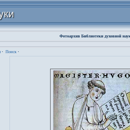
Фотоархив Библиотеки духовной нау
я
·
Поиск
·